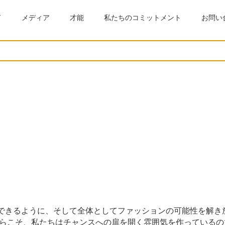
ド
メディア
才能
私たちのコミットメント
お問い
私たちの仕事
な視点と多様な才能が、今日のCHARLES & KEITHグループを
できるように、そして全体としてファッションの可能性を解き
らこそ、私たちはチャンスへの扉を開く雰囲気を作っているの