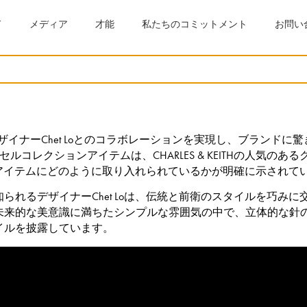
ド
メディア
才能
私たちのコミットメント
お問い
リカ人デザイナーChet Loとのコラボレーションを実現し、ブラ
コレクションアイテムは、CHARLES & KEITHの人気の
ンがアイテムにどのように取り入れられているかが明確に示されて
られるデザイナーChet Loは、伝統と前衛のスタイルを巧み
未来的な美意識に満ちたシンプルな雰囲気の中で、立体的な針
イルを披露しています。