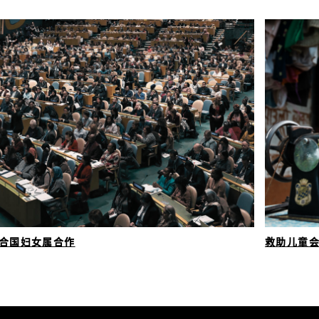
合国妇女属合作
救助儿童