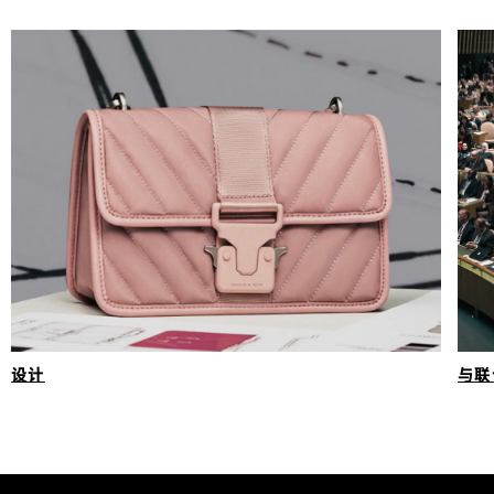
与联
设计